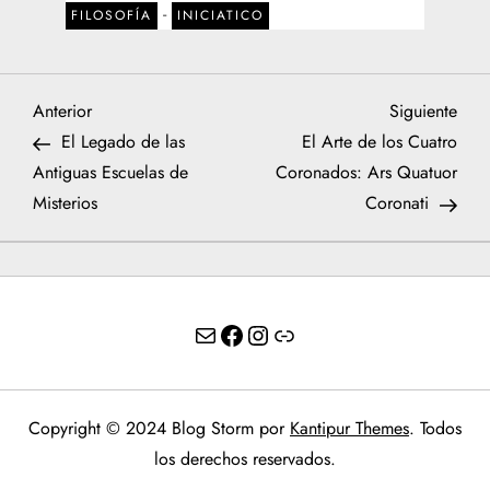
-
FILOSOFÍA
INICIATICO
N
Entrada
Sigu
Anterior
Siguiente
anterior
entr
El Legado de las
El Arte de los Cuatro
a
Antiguas Escuelas de
Coronados: Ars Quatuor
Misterios
Coronati
v
e
g
Correo Electrónico
Facebook
Instagram
Enlace
a
c
Copyright © 2024 Blog Storm por
Kantipur Themes
. Todos
los derechos reservados.
i